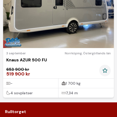
3 september
Norrköping
,
Östergötlands län
Knaus AZUR 500 FU
653 900 kr
519 900 kr
-
1 700 kg
4 sovplatser
7,34 m
Rulltorget