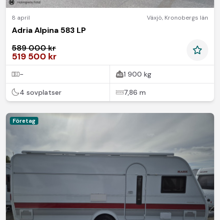
8 april
Växjö
,
Kronobergs län
Adria Alpina 583 LP
589 000 kr
519 500 kr
-
1 900 kg
4 sovplatser
7,86 m
Företag