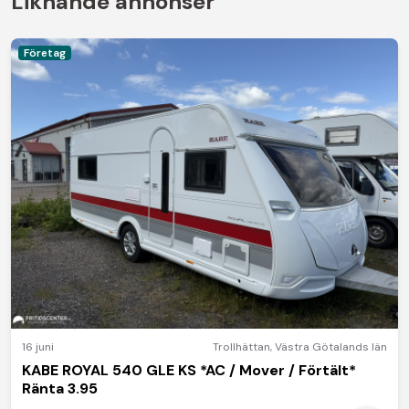
Liknande annonser
Företag
16 juni
Trollhättan
,
Västra Götalands län
KABE ROYAL 540 GLE KS *AC / Mover / Förtält*
Ränta 3.95