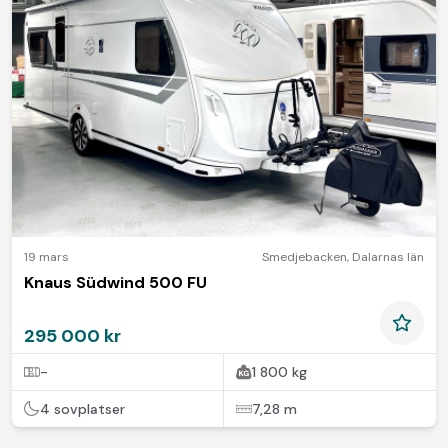
19 mars
Smedjebacken
,
Dalarnas län
Knaus Südwind 500 FU
295 000 kr
-
1 800 kg
4 sovplatser
7,28 m