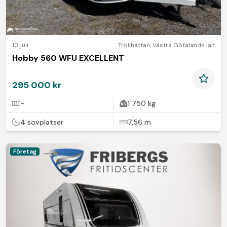
10 juli
Trollhättan
,
Västra Götalands län
Hobby 560 WFU EXCELLENT
295 000 kr
-
1 750 kg
4 sovplatser
7,56 m
Företag