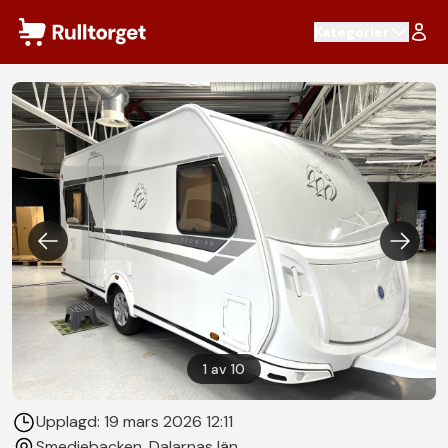
Hoppa till innehåll
Kategorier
1
av
10
Upplagd:
19 mars 2026 12:11
Smedjebacken
, Dalarnas län