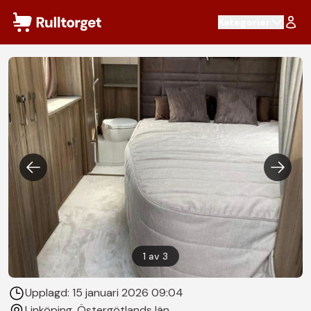
Hoppa till innehåll
Kategorier
1
av
3
Upplagd:
15 januari 2026 09:04
Linköping
, Östergötlands län