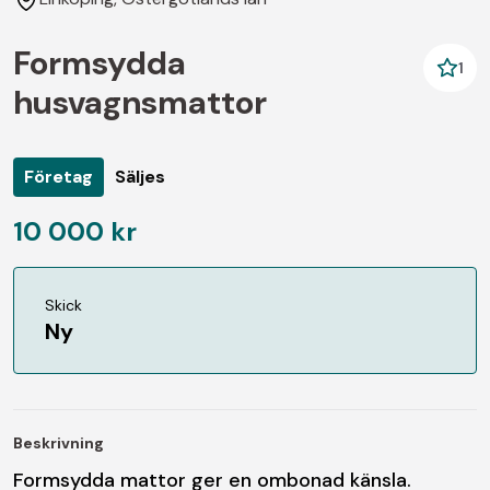
Formsydda
1
husvagnsmattor
Företag
Säljes
10 000 kr
Skick
Ny
Beskrivning
Formsydda mattor ger en ombonad känsla.