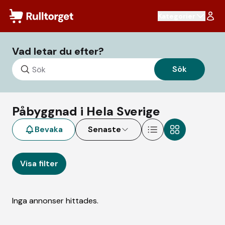
Hoppa till innehåll
Kategorier
Påbyggnad
- Rulltorget
Vad letar du efter?
Sök
Påbyggnad i Hela Sverige
Bevaka
Senaste
Visa filter
Inga annonser hittades.