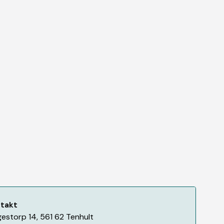
takt
estorp 14
,
561 62
Tenhult