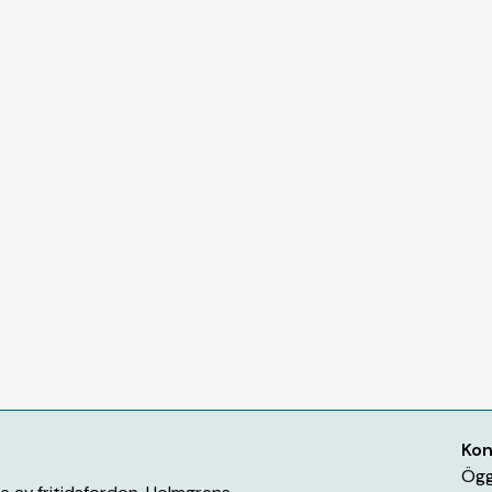
Kon
Ögg