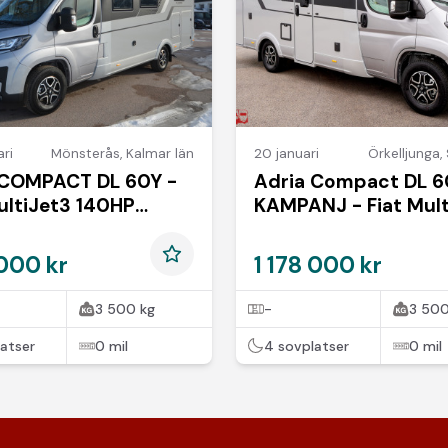
ri
Mönsterås
,
Kalmar län
20 januari
Örkelljunga
,
 COMPACT DL 60Y -
Adria Compact DL 6
ultiJet3 140HP
KAMPANJ - Fiat Mult
W) 35L
140HP (103kW) 35L
 000 kr
1 178 000 kr
3 500 kg
-
3 500
atser
0 mil
4 sovplatser
0 mil