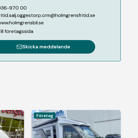
036-970 00
ritid.salj.oggestorp.crm@holmgrensfritid.se
ww.holmgrensbil.se
ill företagssida
Skicka meddelande
Företag