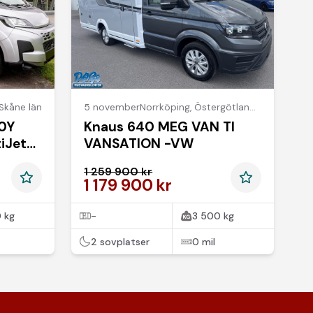
Skåne län
5 november
Norrköping
,
Östergötlands län
0Y
Knaus 640 MEG VAN TI
iJet3
VANSATION -VW
1 259 900 kr
1 179 900 kr
 kg
-
3 500 kg
2 sovplatser
0 mil