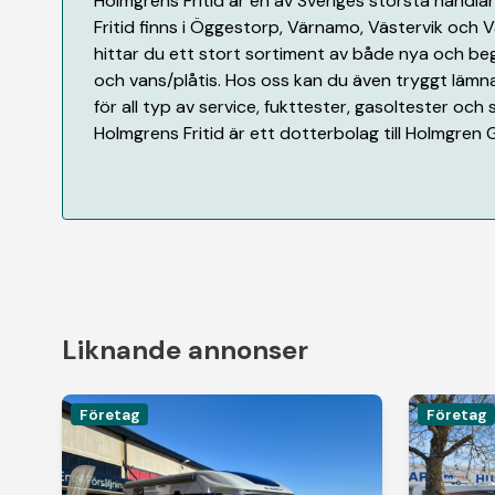
Holmgrens Fritid är en av Sveriges största handlar
Fritid finns i Öggestorp, Värnamo, Västervik och V
hittar du ett stort sortiment av både nya och be
och vans/plåtis. Hos oss kan du även tryggt lämna 
för all typ av service, fukttester, gasoltester och
Holmgrens Fritid är ett dotterbolag till Holmgren 
Liknande annonser
Företag
Företag