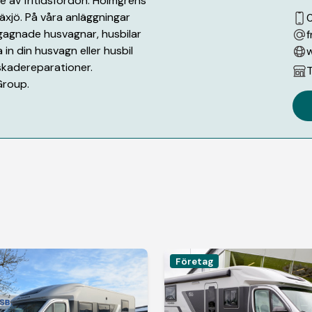
e av fritidsfordon. Holmgrens
äxjö. På våra anläggningar
gagnade husvagnar, husbilar
f
in din husvagn eller husbil
w
 skadereparationer.
T
Group.
Företag