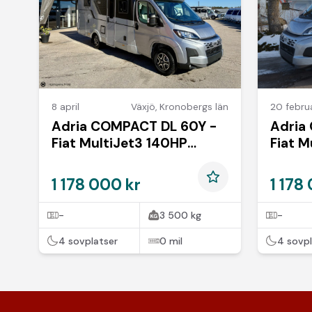
8 april
Växjö
,
Kronobergs län
20 februa
Adria COMPACT DL 60Y -
Adria
Fiat MultiJet3 140HP
Fiat M
(103kW) 35L
(103k
1 178 000 kr
1 178
-
3 500 kg
-
4 sovplatser
0 mil
4 sovpl