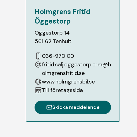
Holmgrens Fritid
Öggestorp
Öggestorp 14
561 62
Tenhult
036-970 00
fritid.salj.oggestorp.crm@h
olmgrensfritid.se
www.holmgrensbil.se
Till företagssida
Skicka meddelande