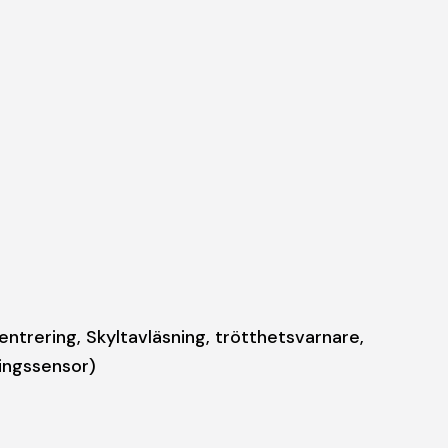
ntrering, Skyltavläsning, trötthetsvarnare,
ningssensor)