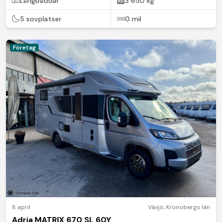
Långbäddar
3 650 kg
5 sovplatser
0 mil
Företag
8 april
Växjö
,
Kronobergs län
Adria MATRIX 670 SL 60Y