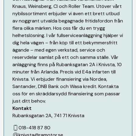
Knaus, Weinsberg, CI och Roller Team. Utöver vårt
nybilssortiment erbjuder vi även ett brett utbud
av noggrant utvalda begagnade fritidsfordon från
flera olika märken. Hos oss får du en trygg
helhetslösning. I vår fullserviceanläggning hjälper vi
dig hela vägen – från köp till ett bekymmersfritt
ägande – med egen verkstad, service och
reservdelar samlat på ett och samma ställe. Vår
anläggning finns på Rubanksgatan 2A i Knivsta, 10
minuter från Arlanda. Precis vid E4a infarten till
Knivsta. Vi erbjuder finansiering via Nordea,
Santander, DNB Bank och Wasa kredit. Kontakta
oss för en skräddarsydd finansiering som passar
just ditt behov.
Kontakt
Rubanksgatan 2A
,
741 71
Knivsta
018-418 87 80
knivsta@ramotor.se