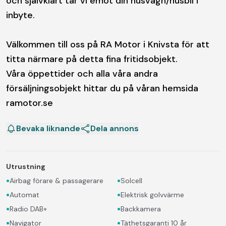
och självklart tar vi emot din husvagn/husbil i
inbyte.
Välkommen till oss på RA Motor i Knivsta för att
titta närmare på detta fina fritidsobjekt.
Våra öppettider och alla våra andra
försäljningsobjekt hittar du på våran hemsida
ramotor.se
Bevaka liknande
Dela annons
Utrustning
•
•
Airbag förare & passagerare
Solcell
•
•
Automat
Elektrisk golvvärme
•
•
Radio DAB+
Backkamera
•
•
Navigator
Täthetsgaranti 10 år