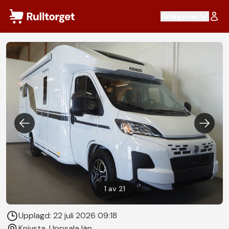
Hoppa till innehåll
Kategorier
1
av
21
Upplagd:
22 juli 2026 09:18
Knivsta
, Uppsala län