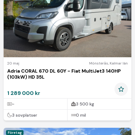
20 maj
Mönsterås
,
Kalmar län
Adria CORAL 670 DL 60Y - Fiat MultiJet3 140HP
(103kW) HD 35L
1 289 000 kr
-
3 500 kg
3 sovplatser
0 mil
Företag