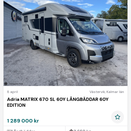
8 april
Västervik
,
Kalmar län
Adria MATRIX 670 SL 60Y LÅNGBÄDDAR 60Y
EDITION
1 289 000 kr