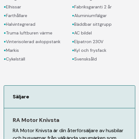
•
•
Elhissar
Fabriksgaranti 2 år
•
•
Farthållare
Aluminiumfälgar
•
•
Halvintegrerad
Bäddbar sittgrupp
•
•
Truma luftburen värme
AC bildel
•
•
Vinterisolerad avloppstank
Elpatron 230V
•
•
Markis
Kyl och frysfack
•
•
Cykelställ
Svensksåld
Säljare
RA Motor Knivsta
RA Motor Knivsta är din återförsäljare av husbilar
och husvagnar från välkända varumärken som