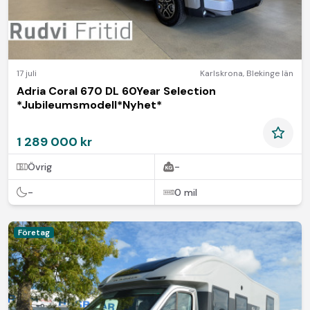
17 juli
Karlskrona
,
Blekinge län
Adria Coral 670 DL 60Year Selection
*Jubileumsmodell*Nyhet*
1 289 000 kr
Övrig
-
-
0 mil
Företag