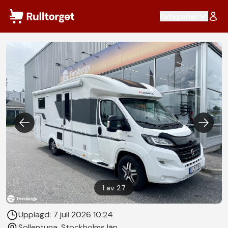
Hoppa till innehåll
Kategorier
1
av
27
Upplagd:
7 juli 2026 10:24
Sollentuna
, Stockholms län