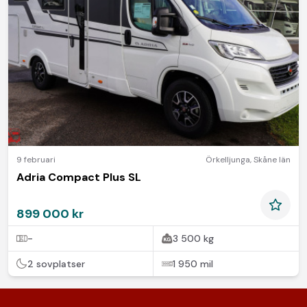
9 februari
Örkelljunga
,
Skåne län
Adria Compact Plus SL
899 000 kr
-
3 500 kg
2 sovplatser
1 950 mil