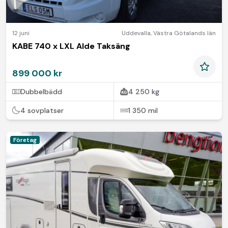
12 juni
Uddevalla
,
Västra Götalands län
KABE 740 x LXL Alde Taksäng
899 000 kr
Dubbelbädd
4 250 kg
4 sovplatser
1 350 mil
Företag