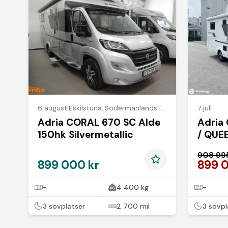
6 augusti
Eskilstuna
,
Södermanlands län
7 juli
Adria CORAL 670 SC Alde
Adria
150hk Silvermetallic
/ QUE
DRAG
908 99
899 000 kr
899 
-
4 400 kg
-
3 sovplatser
2 700 mil
3 sovpl