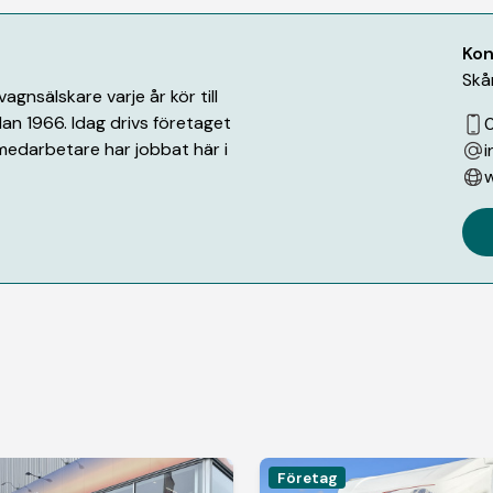
Kon
Skå
gnsälskare varje år kör till
an 1966. Idag drivs företaget
medarbetare har jobbat här i
i
w
Företag