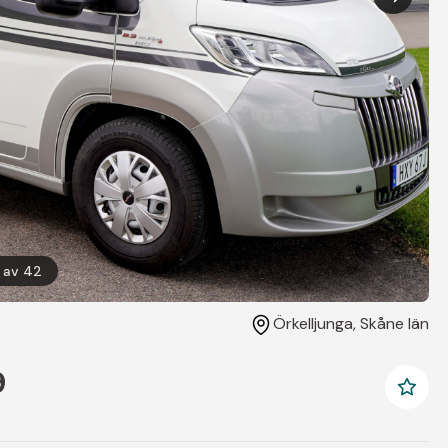
av
42
Örkelljunga
, Skåne län
9