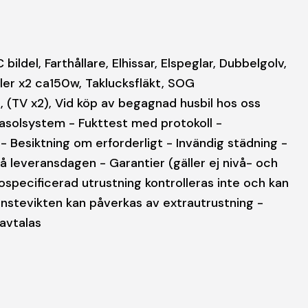
del, Farthållare, Elhissar, Elspeglar, Dubbelgolv,
ller x2 ca150w, Taklucksfläkt, SOG
, (TV x2), Vid köp av begagnad husbil hos oss
gasolsystem - Fukttest med protokoll -
Besiktning om erforderligt - Invändig städning -
 leveransdagen - Garantier (gäller ej nivå- och
ospecificerad utrustning kontrolleras inte och kan
änstevikten kan påverkas av extrautrustning -
 avtalas