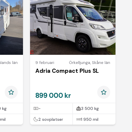
lands län
9 februari
Örkelljunga
,
Skåne län
Adria Compact Plus SL
899 000 kr
 kg
-
3 500 kg
mil
2 sovplatser
1 950 mil