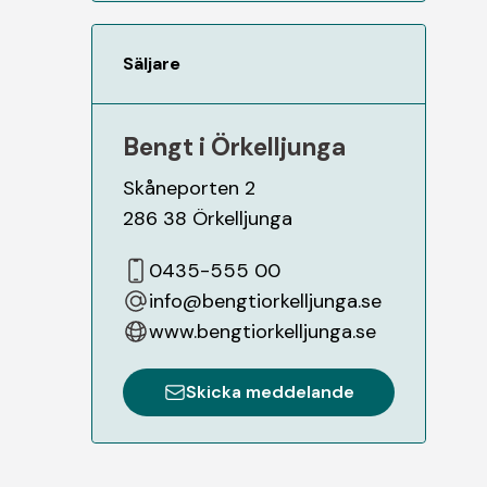
Säljare
Bengt i Örkelljunga
Skåneporten 2
286 38
Örkelljunga
0435-555 00
info@bengtiorkelljunga.se
www.bengtiorkelljunga.se
Skicka meddelande