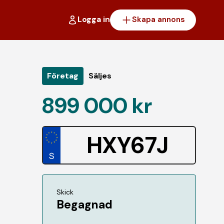
Logga in
Skapa annons
Företag
Säljes
899 000 kr
HXY67J
Skick
Begagnad