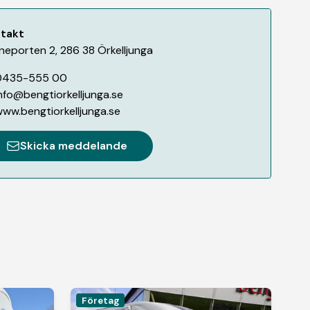
takt
neporten 2
,
286 38
Örkelljunga
0435-555 00
nfo@bengtiorkelljunga.se
ww.bengtiorkelljunga.se
Skicka meddelande
Företag