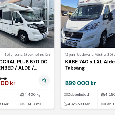
Sollentuna
,
Stockholms län
12 juni
Uddevalla
,
Västra Göta
 CORAL PLUS 670 DC
KABE 740 x LXL Alde
ENBED / ALDE /
Taksäng
KROK
5 kr
000 kr
899 000 kr
4 400 kg
Dubbelbädd
4 250
atser
3 400 mil
4 sovplatser
1 350 