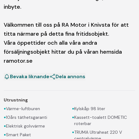
inbyte.
Välkommen till oss på RA Motor i Knivsta för att
titta närmare på detta fina fritidsobjekt.
Våra öppettider och alla våra andra
försäljningsobjekt hittar du på våran hemsida
ramotor.se
Bevaka liknande
Dela annons
Utrustning
•
•
Värme-luftburen
Kylskåp 98 liter
•
•
10års täthetsgaranti
Kassett-toalett DOMETIC
roterbar
•
Elektrisk golvvärme
•
TRUMA Ultraheat 220 V
•
Smart Paket
centralvärme