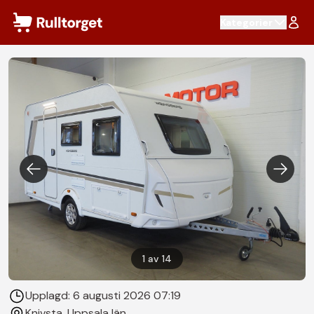
Hoppa till innehåll
Kategorier
1
av
14
Upplagd:
6 augusti 2026 07:19
Knivsta
, Uppsala län