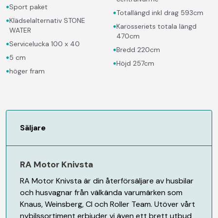
•
Sport paket
•
Totallängd inkl drag 593cm
•
Klädselalternativ STONE
•
Karosseriets totala längd
WATER
470cm
•
Servicelucka 100 x 40
•
Bredd 220cm
•
5 cm
•
Höjd 257cm
•
höger fram
Säljare
RA Motor Knivsta
RA Motor Knivsta är din återförsäljare av husbilar
och husvagnar från välkända varumärken som
Knaus, Weinsberg, CI och Roller Team. Utöver vårt
nybilssortiment erbjuder vi även ett brett utbud