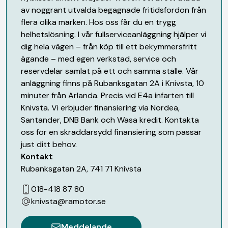
av noggrant utvalda begagnade fritidsfordon från
flera olika märken. Hos oss får du en trygg
helhetslösning. I vår fullserviceanläggning hjälper vi
dig hela vägen – från köp till ett bekymmersfritt
ägande – med egen verkstad, service och
reservdelar samlat på ett och samma ställe. Vår
anläggning finns på Rubanksgatan 2A i Knivsta, 10
minuter från Arlanda. Precis vid E4a infarten till
Knivsta. Vi erbjuder finansiering via Nordea,
Santander, DNB Bank och Wasa kredit. Kontakta
oss för en skräddarsydd finansiering som passar
just ditt behov.
Kontakt
Rubanksgatan 2A
,
741 71
Knivsta
018-418 87 80
knivsta@ramotor.se
Meddelande