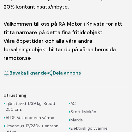
20% kontantinsats/inbyte.
Välkommen till oss på RA Motor i Knivsta för att
titta närmare på detta fina fritidsobjekt.
Våra öppettider och alla våra andra
försäljningsobjekt hittar du på våran hemsida
ramotor.se
Bevaka liknande
Dela annons
Utrustning
•
•
Tjänstevikt 1739 kg. Bredd
AC
250 cm.
•
Stort kylskåp
•
ALDE Vattenburen värme
•
Markis
•
Utvändigt 12/230v + antenn-
•
Elektrisk golvvärme
uttag