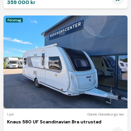
359 000 kr
Företag
1 juli
Gävle
,
Gävleborgs län
Knaus 580 UF Scandinavian Bra utrustad