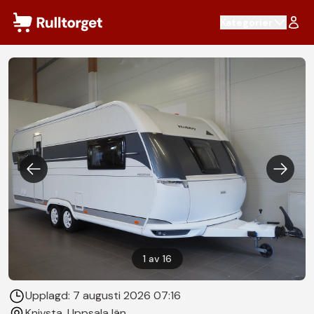
Hoppa till innehåll
Kategorier
1
av
16
Upplagd:
7 augusti 2026 07:16
Knivsta
, Uppsala län