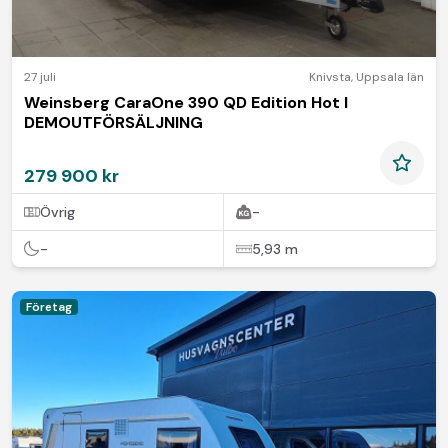
27 juli
Knivsta
,
Uppsala län
Weinsberg CaraOne 390 QD Edition Hot I
DEMOUTFÖRSÄLJNING
279 900 kr
Övrig
-
-
5,93 m
Företag