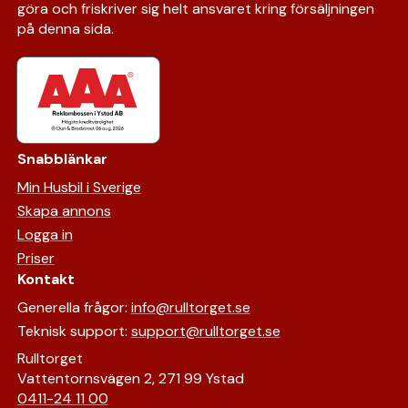
göra och friskriver sig helt ansvaret kring försäljningen
på denna sida.
Snabblänkar
Min Husbil i Sverige
Skapa annons
Logga in
Priser
Kontakt
Generella frågor:
info@rulltorget.se
Teknisk support:
support@rulltorget.se
Rulltorget
Vattentornsvägen 2, 271 99 Ystad
0411-24 11 00