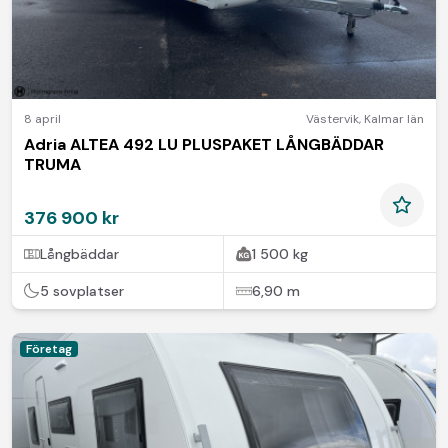
8 april
Västervik
,
Kalmar län
Adria ALTEA 492 LU PLUSPAKET LÅNGBÄDDAR
TRUMA
376 900 kr
Långbäddar
1 500 kg
5 sovplatser
6,90 m
Företag