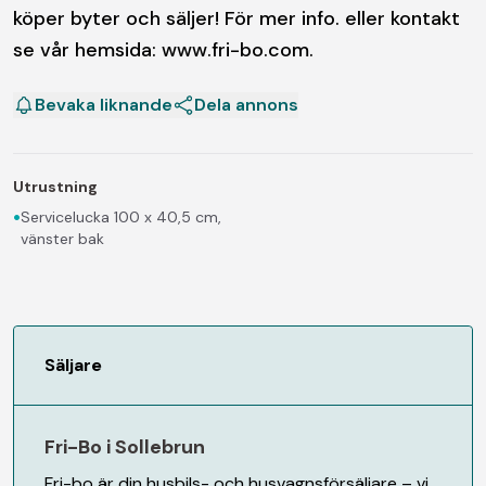
köper byter och säljer! För mer info. eller kontakt
se vår hemsida: www.fri-bo.com.
Bevaka liknande
Dela annons
Utrustning
•
Servicelucka 100 x 40,5 cm,
vänster bak
Säljare
Fri-Bo i Sollebrun
Fri-bo är din husbils- och husvagnsförsäljare – vi