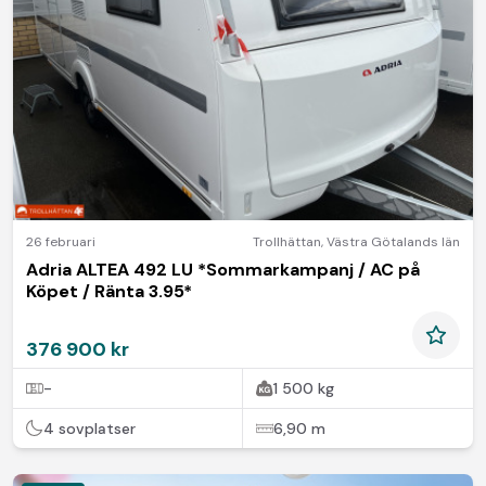
26 februari
Trollhättan
,
Västra Götalands län
Adria ALTEA 492 LU *Sommarkampanj / AC på
Köpet / Ränta 3.95*
376 900 kr
-
1 500 kg
4 sovplatser
6,90 m